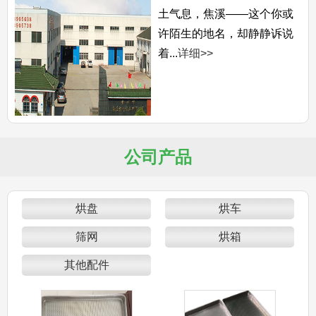
土气息，焦溪——这个你或
许陌生的地名，却静静诉说
着...
详细>>
公司产品
烘盘
烘车
筛网
烘箱
其他配件