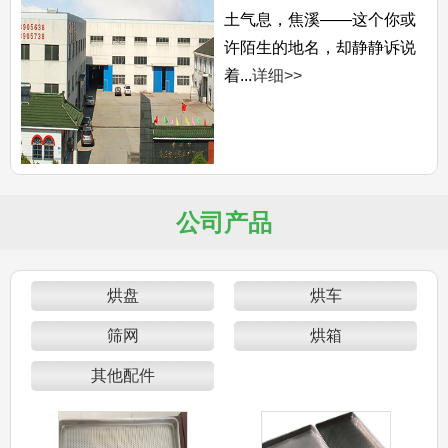
土气息，焦溪——这个你或
许陌生的地名，却静静诉说
着...
详细>>
公司产品
烘盘
烘车
筛网
烘箱
其他配件